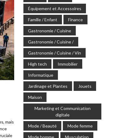
Équipement et Accessoires
Famille / Enfant
Finance
Gastronomie / Cuisine
Gastronomie / Cuisine /
Gastronomie / Cuisine / Vin
High tech
Immobilier
Informatique
Jardinage et Plantes
Jouets
Maison
Marketing et Communication
digitale
es, mais
Mode / Beauté
Mode femme
ance
ruciale
Mode homme
Musculation