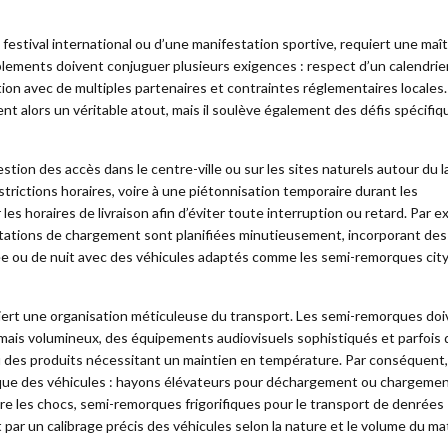
festival international ou d’une manifestation sportive, requiert une maît
lements doivent conjuguer plusieurs exigences : respect d’un calendrier
ion avec de multiples partenaires et contraintes réglementaires locales.
t alors un véritable atout, mais il soulève également des défis spécifiqu
estion des accès dans le centre-ville ou sur les sites naturels autour du l
rictions horaires, voire à une piétonnisation temporaire durant les
es horaires de livraison afin d’éviter toute interruption ou retard. Par e
es stations de chargement sont planifiées minutieusement, incorporant des
ée ou de nuit avec des véhicules adaptés comme les semi-remorques cit
quiert une organisation méticuleuse du transport. Les semi-remorques do
 mais volumineux, des équipements audiovisuels sophistiqués et parfois 
 des produits nécessitant un maintien en température. Par conséquent,
que des véhicules : hayons élévateurs pour déchargement ou chargeme
e les chocs, semi-remorques frigorifiques pour le transport de denrées
t par un calibrage précis des véhicules selon la nature et le volume du mat