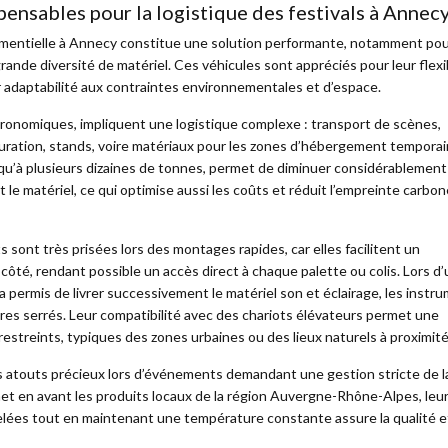
pensables pour la logistique des festivals à Annec
ementielle à Annecy constitue une solution performante, notamment pou
ande diversité de matériel. Ces véhicules sont appréciés pour leur flexib
ur adaptabilité aux contraintes environnementales et d’espace.
astronomiques, impliquent une logistique complexe : transport de scènes,
ration, stands, voire matériaux pour les zones d’hébergement temporair
u’à plusieurs dizaines de tonnes, permet de diminuer considérablement
e matériel, ce qui optimise aussi les coûts et réduit l’empreinte carbo
 sont très prisées lors des montages rapides, car elles facilitent un
ôté, rendant possible un accès direct à chaque palette ou colis. Lors d’
a permis de livrer successivement le matériel son et éclairage, les instr
aires serrés. Leur compatibilité avec des chariots élévateurs permet une
streints, typiques des zones urbaines ou des lieux naturels à proximité 
 atouts précieux lors d’événements demandant une gestion stricte de l
met en avant les produits locaux de la région Auvergne-Rhône-Alpes, leu
elées tout en maintenant une température constante assure la qualité et