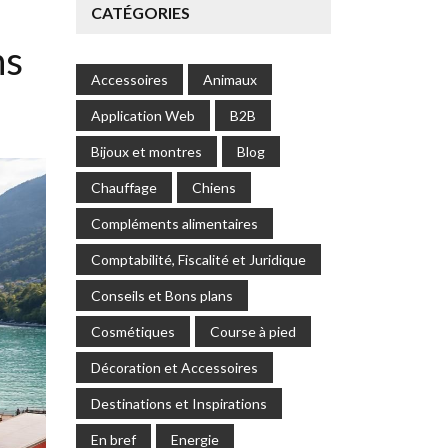
CATÉGORIES
ns
Accessoires
Animaux
Application Web
B2B
Bijoux et montres
Blog
Chauffage
Chiens
Compléments alimentaires
Comptabilité, Fiscalité et Juridique
Conseils et Bons plans
Cosmétiques
Course à pied
Décoration et Accessoires
Destinations et Inspirations
En bref
Energie