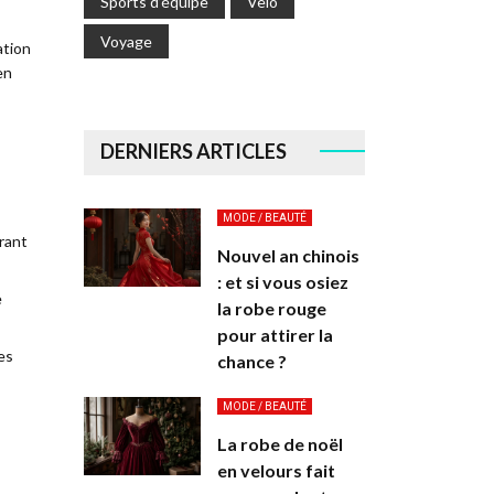
Sports d’équipe
Velo
Voyage
ation
en
DERNIERS ARTICLES
MODE / BEAUTÉ
frant
Nouvel an chinois
: et si vous osiez
e
la robe rouge
pour attirer la
es
chance ?
MODE / BEAUTÉ
La robe de noël
en velours fait