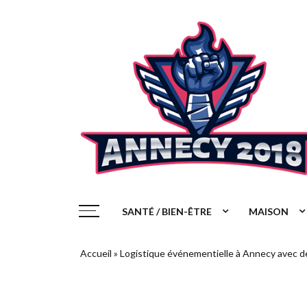
Aller
au
contenu
Vers Annecy et l'au dela
SANTÉ / BIEN-ÊTRE
MAISON
Accueil
»
Logistique événementielle à Annecy avec de