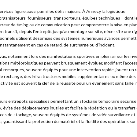
ervices figure aussi parmi les défis majeurs. À Annecy, la logistique
rganisateurs, fournisseurs, transporteurs, équipes techniques – dont l
erreur de timing ou de communication peut compromettre la mise en plac
n transit, depuis l’entrepôt jusqu’au montage sur site, nécessite une ri
essionnels utilisent désormais des systèmes numériques avancés permet
 instantanément en cas de retard, de surcharge ou d’incident.
prévus, notamment lors des manifestations sportives en plein air sur les riv
ditions météorologiques peuvent brusquement évoluer, modifiant l’accessi
mi-remorques, souvent équipés pour une intervention rapide, jouent un r
l de rechange, des infrastructures mobiles supplémentaires ou même des
ctivité est souvent la clef de la réussite pour un événement sans faille
sieurs entrepôts spécialisés permettant un stockage temporaire sécurisé
 évite des déplacements inutiles et facilite la répétition ou le transfert
spaces de stockage, souvent équipés de systèmes de vidéosurveillance et
, garantissant la protection du matériel et la fluidité des opérations sur 