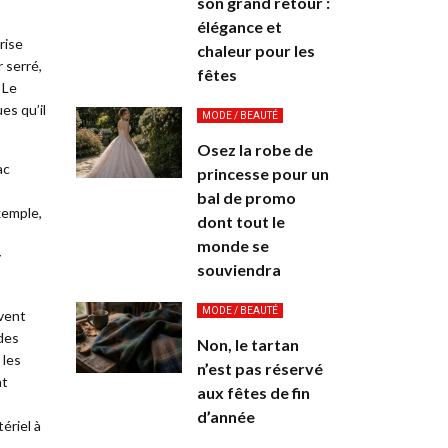
son grand retour :
élégance et
rise
chaleur pour les
 serré,
fêtes
 Le
es qu’il
MODE / BEAUTÉ
Osez la robe de
ac
princesse pour un
bal de promo
xemple,
dont tout le
monde se
y
souviendra
MODE / BEAUTÉ
ivent
des
Non, le tartan
 les
n’est pas réservé
nt
aux fêtes de fin
d’année
ériel à