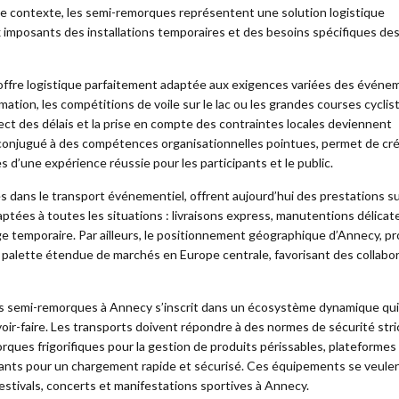
e contexte, les semi-remorques représentent une solution logistique
x imposants des installations temporaires et des besoins spécifiques de
offre logistique parfaitement adaptée aux exigences variées des événe
imation, les compétitions de voile sur le lac ou les grandes courses cyclis
pect des délais et la prise en compte des contraintes locales deviennent
 conjugué à des compétences organisationnelles pointues, permet de cr
s d’une expérience réussie pour les participants et le public.
es dans le transport événementiel, offrent aujourd’hui des prestations s
daptées à toutes les situations : livraisons express, manutentions délicat
e temporaire. Par ailleurs, le positionnement géographique d’Annecy, p
ne palette étendue de marchés en Europe centrale, favorisant des collabo
 des semi-remorques à Annecy s’inscrit dans un écosystème dynamique qui
oir-faire. Les transports doivent répondre à des normes de sécurité stri
rques frigorifiques pour la gestion de produits périssables, plateformes 
ssants pour un chargement rapide et sécurisé. Ces équipements se veulen
 festivals, concerts et manifestations sportives à Annecy.