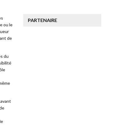
es
PARTENAIRE
e ou le
gueur
tant de
es du
bilité
ôle
, même
 avant
 de
le