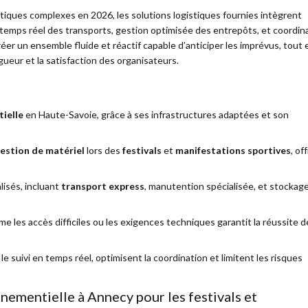
tiques complexes en 2026, les solutions logistiques fournies intègrent
temps réel des transports, gestion optimisée des entrepôts, et coordin
réer un ensemble fluide et réactif capable d’anticiper les imprévus, tout 
ueur et la satisfaction des organisateurs.
ielle
en Haute-Savoie, grâce à ses infrastructures adaptées et son
estion de matériel
lors des
festivals
et
manifestations sportives
, of
isés, incluant
transport express
, manutention spécialisée, et stockag
 les accès difficiles ou les exigences techniques garantit la réussite d
e le suivi en temps réel, optimisent la coordination et limitent les risques
énementielle à Annecy pour les festivals et