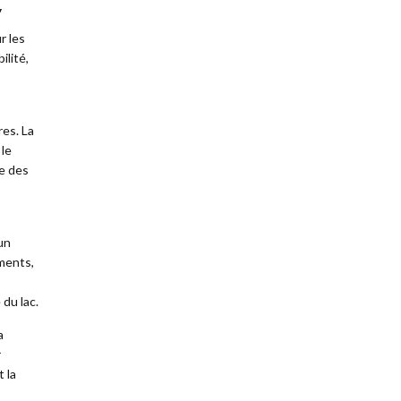
y
r les
ilité,
es. La
 le
ne des
un
uments,
du lac.
a
r
 la