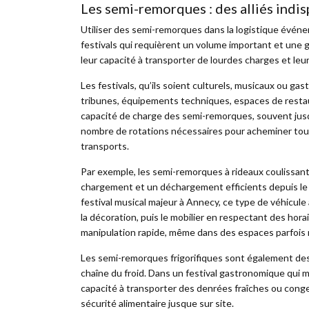
Les semi-remorques : des alliés indis
Utiliser des semi-remorques dans la logistique évén
festivals qui requièrent un volume important et une gr
leur capacité à transporter de lourdes charges et le
Les festivals, qu’ils soient culturels, musicaux ou g
tribunes, équipements techniques, espaces de restau
capacité de charge des semi-remorques, souvent jusq
nombre de rotations nécessaires pour acheminer tout l
transports.
Par exemple, les semi-remorques à rideaux coulissants
chargement et un déchargement efficients depuis le c
festival musical majeur à Annecy, ce type de véhicule 
la décoration, puis le mobilier en respectant des hor
manipulation rapide, même dans des espaces parfois re
Les semi-remorques frigorifiques sont également des
chaîne du froid. Dans un festival gastronomique qui 
capacité à transporter des denrées fraîches ou cong
sécurité alimentaire jusque sur site.