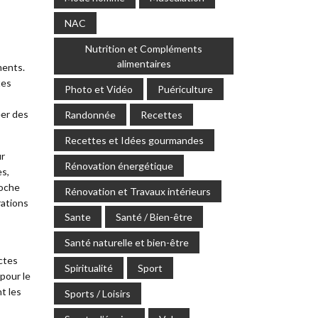
NAC
s
Nutrition et Compléments
alimentaires
ments.
tes
Photo et Vidéo
Puériculture
éer des
Randonnée
Recettes
Recettes et Idées gourmandes
ur
Rénovation énergétique
es,
roche
Rénovation et Travaux intérieurs
rations
Sante
Santé / Bien-être
Santé naturelle et bien-être
ctes
Spiritualité
Sport
pour le
t les
Sports / Loisirs