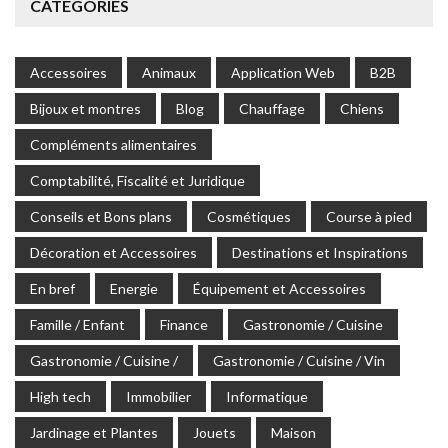
CATÉGORIES
Accessoires
Animaux
Application Web
B2B
Bijoux et montres
Blog
Chauffage
Chiens
Compléments alimentaires
Comptabilité, Fiscalité et Juridique
Conseils et Bons plans
Cosmétiques
Course à pied
Décoration et Accessoires
Destinations et Inspirations
En bref
Energie
Équipement et Accessoires
Famille / Enfant
Finance
Gastronomie / Cuisine
Gastronomie / Cuisine /
Gastronomie / Cuisine / Vin
High tech
Immobilier
Informatique
Jardinage et Plantes
Jouets
Maison