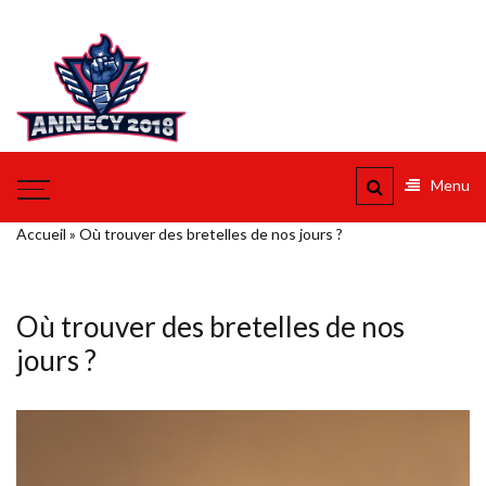
Aller
au
Annecy
contenu
2018
Vers Annecy et l'au dela
Menu
Accueil
»
Où trouver des bretelles de nos jours ?
Où trouver des bretelles de nos
jours ?