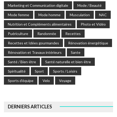
Marketing et Communication digitale
Mode / Beauté
Mode femme
Mode homme
Musculation
NAC
Nutrition et Compléments alimentaires
Photo et Vidéo
Puériculture
Randonnée
Recettes
Recettes et Idées gourmandes
Rénovation énergétique
Rénovation et Travaux intérieurs
Sante
Santé / Bien-être
Santé naturelle et bien-être
Spiritualité
Sport
Sports / Loisirs
Sports d’équipe
Velo
Voyage
DERNIERS ARTICLES