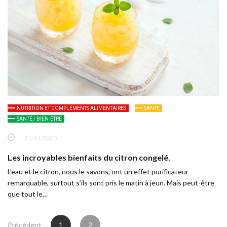
NUTRITION ET COMPLÉMENTS ALIMENTAIRES
SANTE
SANTÉ / BIEN-ÊTRE
31/01/2020
Les incroyables bienfaits du citron congelé.
L’eau et le citron, nous le savons, ont un effet purificateur
remarquable, surtout s’ils sont pris le matin à jeun. Mais peut-être
que tout le…
Pagination
Précédent
1
2