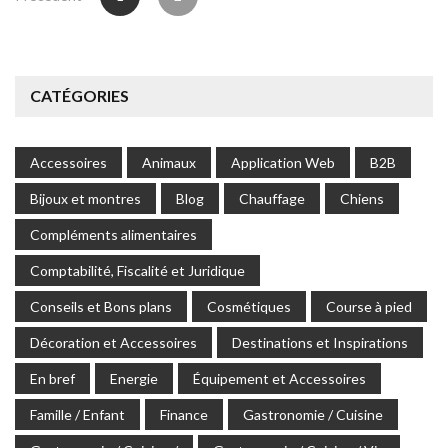
des
publications
CATÉGORIES
Accessoires
Animaux
Application Web
B2B
Bijoux et montres
Blog
Chauffage
Chiens
Compléments alimentaires
Comptabilité, Fiscalité et Juridique
Conseils et Bons plans
Cosmétiques
Course à pied
Décoration et Accessoires
Destinations et Inspirations
En bref
Energie
Équipement et Accessoires
Famille / Enfant
Finance
Gastronomie / Cuisine