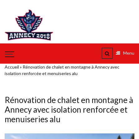
Aller
au
Annecy
contenu
2018
Vers Annecy et l'au dela
Menu
Accueil
»
Rénovation de chalet en montagne à Annecy avec
isolation renforcée et menuiseries alu
Rénovation de chalet en montagne à
Annecy avec isolation renforcée et
menuiseries alu