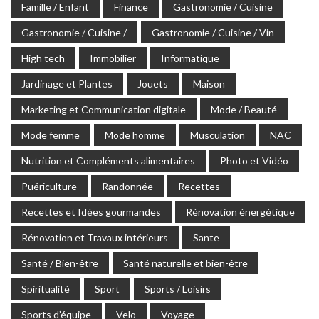
Famille / Enfant
Finance
Gastronomie / Cuisine
Gastronomie / Cuisine /
Gastronomie / Cuisine / Vin
High tech
Immobilier
Informatique
Jardinage et Plantes
Jouets
Maison
Marketing et Communication digitale
Mode / Beauté
Mode femme
Mode homme
Musculation
NAC
Nutrition et Compléments alimentaires
Photo et Vidéo
Puériculture
Randonnée
Recettes
Recettes et Idées gourmandes
Rénovation énergétique
Rénovation et Travaux intérieurs
Sante
Santé / Bien-être
Santé naturelle et bien-être
Spiritualité
Sport
Sports / Loisirs
Sports d’équipe
Velo
Voyage