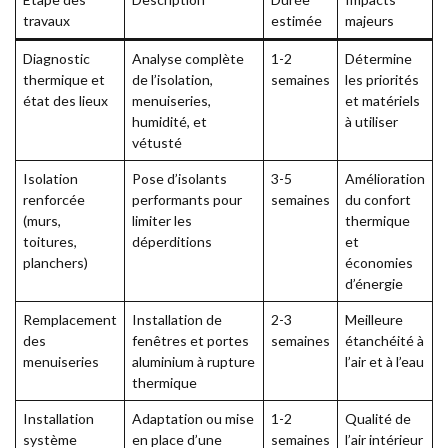
travaux
estimée
majeurs
Diagnostic
Analyse complète
1-2
Détermine
thermique et
de l’isolation,
semaines
les priorités
état des lieux
menuiseries,
et matériels
humidité, et
à utiliser
vétusté
Isolation
Pose d’isolants
3-5
Amélioration
renforcée
performants pour
semaines
du confort
(murs,
limiter les
thermique
toitures,
déperditions
et
planchers)
économies
d’énergie
Remplacement
Installation de
2-3
Meilleure
des
fenêtres et portes
semaines
étanchéité à
menuiseries
aluminium à rupture
l’air et à l’eau
thermique
Installation
Adaptation ou mise
1-2
Qualité de
système
en place d’une
semaines
l’air intérieur