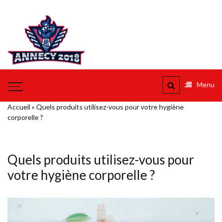
Aller
au
Annecy
contenu
2018
Vers Annecy et l'au dela
Menu
Accueil
»
Quels produits utilisez-vous pour votre hygiène
corporelle ?
Quels produits utilisez-vous pour
votre hygiène corporelle ?