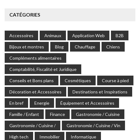
CATÉGORIES
Accessoires
Animaux
Application Web
B2B
Bijoux et montres
Blog
Chauffage
Chiens
Compléments alimentaires
Comptabilité, Fiscalité et Juridique
Conseils et Bons plans
Cosmétiques
Course à pied
Décoration et Accessoires
Destinations et Inspirations
En bref
Energie
Équipement et Accessoires
Famille / Enfant
Finance
Gastronomie / Cuisine
Gastronomie / Cuisine /
Gastronomie / Cuisine / Vin
High tech
Immobilier
Informatique