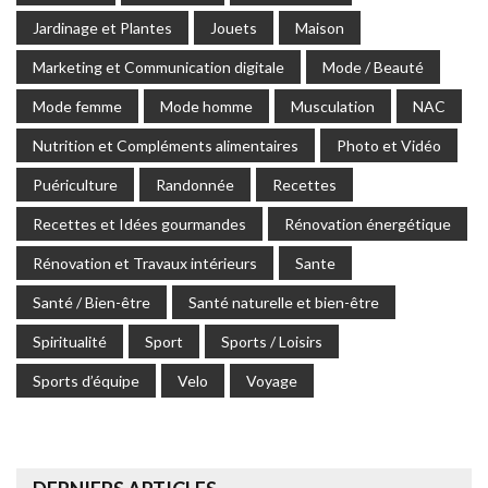
Jardinage et Plantes
Jouets
Maison
Marketing et Communication digitale
Mode / Beauté
Mode femme
Mode homme
Musculation
NAC
Nutrition et Compléments alimentaires
Photo et Vidéo
Puériculture
Randonnée
Recettes
Recettes et Idées gourmandes
Rénovation énergétique
Rénovation et Travaux intérieurs
Sante
Santé / Bien-être
Santé naturelle et bien-être
Spiritualité
Sport
Sports / Loisirs
Sports d’équipe
Velo
Voyage